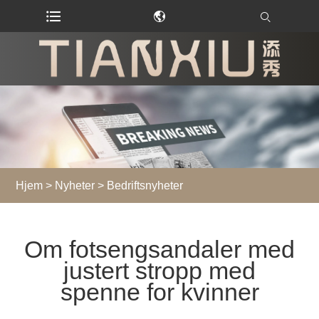
Hjem
>
Nyheter
>
Bedriftsnyheter
Om fotsengsandaler med
justert stropp med
spenne for kvinner