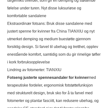
fargemiks overdel, som gir en demping og støttende
følelse under turen. Nyt disse luksuriøse og
komfortable sandalene
Ekstraordinær fotsans: Bruk disse sandalene med
justert spenne for kvinner fra China TIANXIU og nyt
utmerket demping og medium buestøtte gjennom
forsiktig design. Si farvel til ubehag og tretthet, opplev
enestående komfort, samtidig som du gir rimelige tøfler
i kork forbruksopplevelse
Lindring av fotsmerter: TIANXIU
Fotseng justerte spennesandaler for kvinner
med
terapeutiske fordeler, ergonomisk fotstøttefunksjon
med strukturelt design, bruk sko for å ta farvel med
fotsmerter og plantar fasciitt, ​​kan redusere ubehag, og