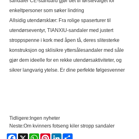
sandaler CE-standard gjør det til førstevalget for
enkeltpersoner som søker lindring
Allsidig utendørsklær: Fra rolige spaserturer til
utendørseventyr, TIANXIU-sandaler med justert
stroppspenne i kork med åpen tå, deres slitesterke
konstruksjon og sklisikre yttersålesandaler med såle
gjør dem ideelle for en rekke utendørsaktiviteter, og
sikrer langvarig ytelse. Er dine perfekte følgesvenner
Tidligere:
Ingen nyheter
Neste:
Om kvinners fotseng kiler stropp sandaler
Facebook
X
WhatsApp
Pinterest
LinkedIn
Share