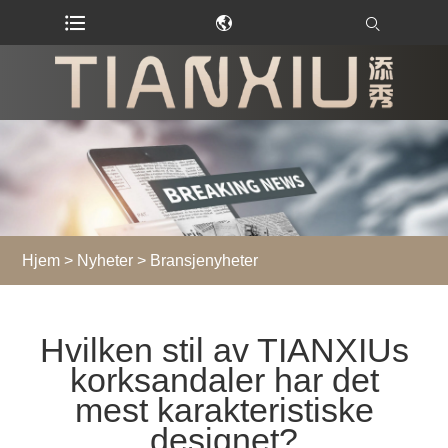
Hjem
>
Nyheter
>
Bransjenyheter
Hvilken stil av TIANXIUs
korksandaler har det
mest karakteristiske
designet?