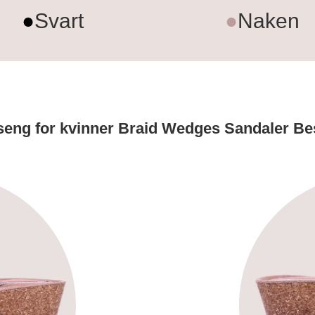
●
Svart
●
Naken
seng for kvinner Braid Wedges Sandaler Be