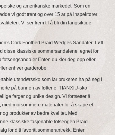
ropeiske og amerikanske markedet. Som en
hadde vi godt trent og over 15 år på inspektører
aliteten. Vi ser frem til å bli din langsiktige
's Cork Footbed Braid Wedges Sandaler: Løft
ed disse klassiske sommersandalene, egnet for
p fotsengsandaler Enten du kler deg opp eller
yller enhver garderobe.
ortable utendørssko som lar brukeren ha på seg i
smerte på bunnen av føttene. TIANXIU-sko
lige farger og unike design. Vi fortsetter å
med morsommere materialer for å skape et
r og produkter av bedre kvalitet. Med
nne klassiske fasjonable fotsengen Braid
lg for ditt favoritt sommerantrekk. Enten