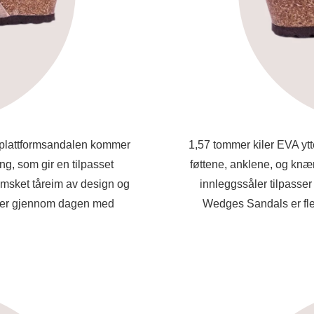
l plattformsandalen kommer
1,57 tommer kiler EVA ytt
ng, som gir en tilpasset
føttene, anklene, og knæ
semsket tåreim av design og
innleggssåler tilpasse
inner gjennom dagen med
Wedges Sandals er flek