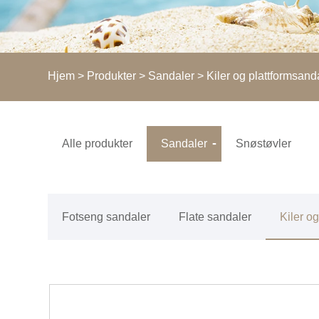
Hjem
>
Produkter
>
Sandaler
>
Kiler og plattformsand
Alle produkter
Sandaler
Snøstøvler
Fotseng sandaler
Flate sandaler
Kiler o