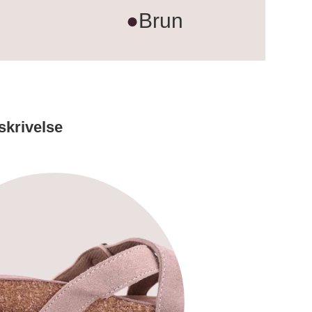
●
Brun
skrivelse