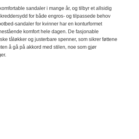
komfortable sandaler i mange år, og tilbyr et allsidig
 skreddersydd for både engros- og tilpassede behov
tbed-sandaler for kvinner har en konturformet
enestående komfort hele dagen. De fasjonable
tiske tåløkker og justerbare spenner, som sikrer føttene
n uten å gå på akkord med stilen, noe som gjør
er.