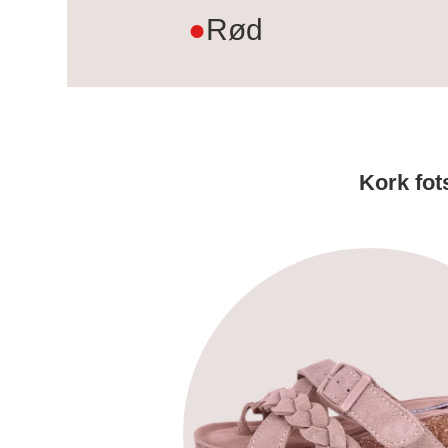
●
Rød
Kork fot