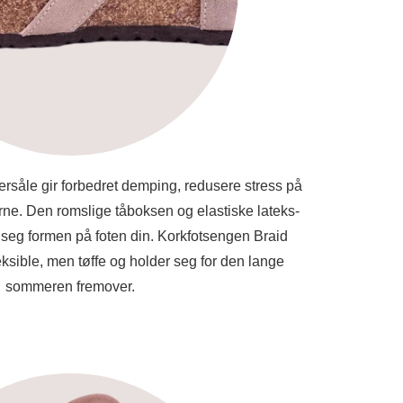
ersåle gir forbedret demping, redusere stress på
rne. Den romslige tåboksen og elastiske lateks-
r seg formen på foten din. Korkfotsengen Braid
sible, men tøffe og holder seg for den lange
sommeren fremover.