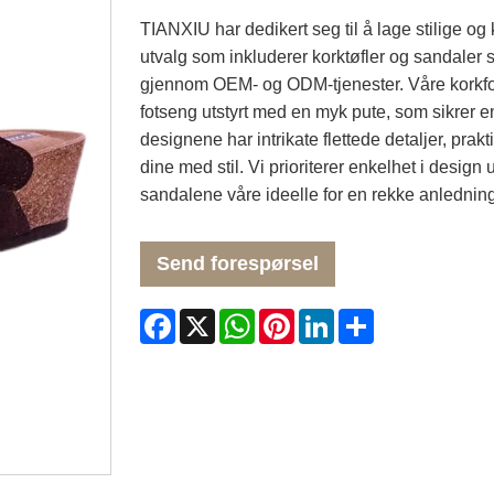
TIANXIU har dedikert seg til å lage stilige og 
utvalg som inkluderer korktøfler og sandaler
gjennom OEM- og ODM-tjenester. Våre korkfoo
fotseng utstyrt med en myk pute, som sikrer 
designene har intrikate flettede detaljer, prak
dine med stil. Vi prioriterer enkelhet i desig
sandalene våre ideelle for en rekke anledning
Send forespørsel
Facebook
X
WhatsApp
Pinterest
LinkedIn
Share