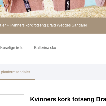
aler
> Kvinners kork fotseng Braid Wedges Sandaler
Koselige tøfler
Ballerina sko
g plattformsandaler
Kvinners kork fotseng Br