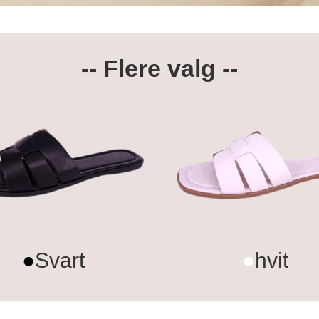
-- Flere valg --
●
Svart
●
hvit