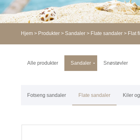
Hjem
>
Produkter
>
Sandaler
>
Flate sandaler
> Flat f
Alle produkter
Sandaler
Snøstøvler
Fotseng sandaler
Flate sandaler
Kiler o