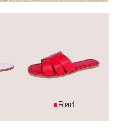
●
Rød