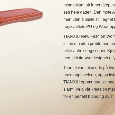
minneskum på innersåleputen
seg hele dagen. Den mote A
men uten å miste stil, egnet
høykvalitets PU og Wear o
TIANXIU New Fashion Women
stilen din uten problemer m
ulike antrekk og scener. Kjø
ned, det tidløse designet utf
Teamet vårt fokuserte på hve
bruksopplevelsen, og ga kvin
TIANXIU oppmuntret kvinner t
sjarm. Velg vår kreasjon med
for en perfekt blanding av sti