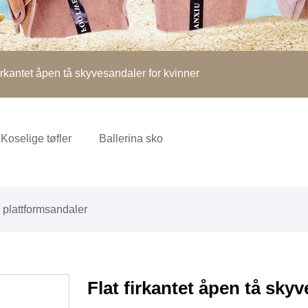
irkantet åpen tå skyvesandaler for kvinner
Koselige tøfler
Ballerina sko
g plattformsandaler
Flat firkantet åpen tå sky