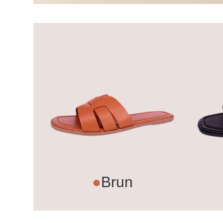
●
Brun