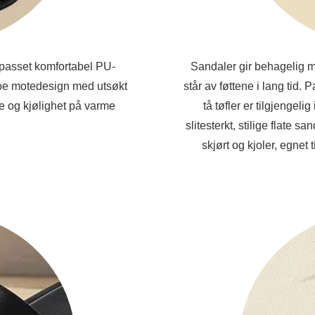
ilpasset komfortabel PU-
Sandaler gir behagelig mi
oe motedesign med utsøkt
står av føttene i lang tid
vne og kjølighet på varme
tå tøfler er tilgjengeli
slitesterkt, stilige flate 
skjørt og kjoler, egnet 