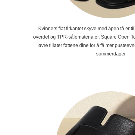
Kvinners flat firkantet skyve med åpen tå er t
overdel og TPR-sålematerialer, Square Open T
øvre tillater føttene dine for å få mer pustee
sommerdager.