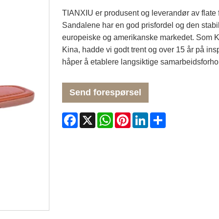
TIANXIU er produsent og leverandør av flate f
Sandalene har en god prisfordel og den stabi
europeiske og amerikanske markedet. Som Kv
Kina, hadde vi godt trent og over 15 år på in
håper å etablere langsiktige samarbeidsforh
Send forespørsel
Facebook
X
WhatsApp
Pinterest
LinkedIn
Share