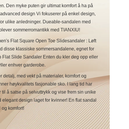
. Den myke puten gir ultimat komfort å ha på
advanced design Vi fokuserer på enkel design,
 for ulike anledninger. Dueable-sandalen med
pplever sommerromantikk med TIANXIU!
's Flat Square Open Toe Slidesandaler : Løft
ed disse klassiske sommersandalene, egnet for
p Flat Slide Sandaler Enten du kler deg opp eller
yller enhver garderobe.
r detalj, med vekt på materialer, komfort og
ner høykvalitets fasjonable sko. I lang tid har
il å satse på selvuttrykk og vise frem sin unike
 elegant design laget for kvinner! En flat sandal
l og komfort!